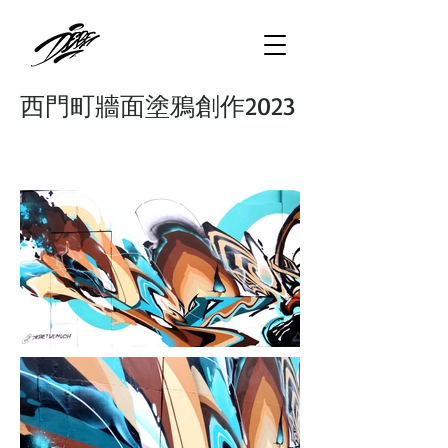
西門町牆面塗鴉創作2023